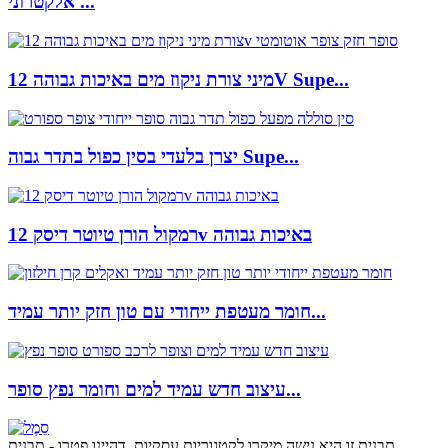
אלקטרוני ...
מיני צורת ניקוז מים באיכות גבוהה 12V Supe...
יצרן בלעדי בסין כפול בתדר גבוה Supe...
רמקול הורן טיוטר דיסק 12v באיכות גבוהה
חומר מעטפת ייחודי עם טון חזק יותר עמיד...
עיצוב חדש עמיד למים וחומר נפץ סופר...
תבנית זו היא נישה מיקרו לקטגוריות עסקיות, דהיינו פטרו - תבנית