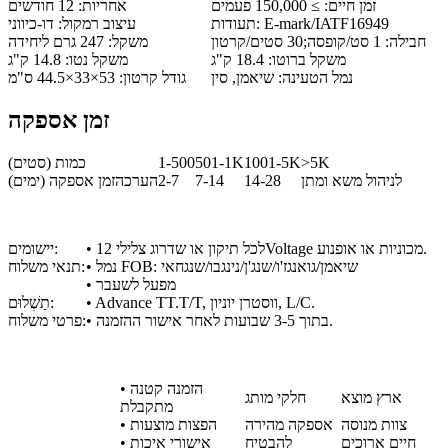
זמן חיים: ≥ 150,000 פעמים
אחריות: 12 חודשים
תעודות: E-mark/IATF16949
עיצוב רמקול: דו-כיווני
חבילה: 1 סט/קופסה;30 סטים/קרטון
משקל: 247 גרם ליחידה
משקל ברוטו: 18.4 ק"ג
משקל נטו: 14.8 ק"ג
נמל הטעינה: שיאמן, סין
גודל קרטון: 53×33×44.5 ס"מ
זמן אספקה
>5K
1001-5K
501-1K
1-500
כמות (סטים)
לניהול משא ומתן
14-28
7-14
2-7
הערכהזמן אספקה ​​(ימים)
• לכל תיקון או שדרוג צלילי 12Voltage מכוניות או אופנוע.
יישומים:
• נמל FOB: שיאמן/גואנגז'ו/שנג'ן/נינגבו/שנגחאי
תנאי משלוח:
• מפעל לשעבר
• Advance TT.T/T, ווסטרן יוניון, L/C.
תַשְׁלוּם:
• בתוך 3-5 שבועות לאחר אישור ההזמנה.
פרטי משלוח:
• הזמנה קטנה
ארץ מוצא
חלקי מותג
מתקבלת
צוות מנוסה
אספקה ​​מהירה
• הפצות מוצעות
חיים ארוכים
להבטיח
• אישורי איכות