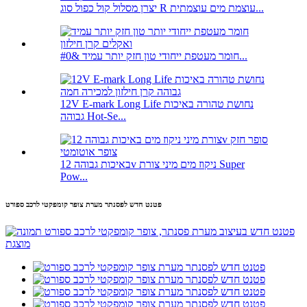
יצרן מסלול קול כפול סוג R עוצמת מים עוצמתית...
חומר מעטפת ייחודי טון חזק יותר עמיד &#0...
12V E-mark Long Life נחושת טהורה באיכות
גבוהה Hot-Se...
באיכות גבוהה 12v ניקוז מים מיני צורת Super
Pow...
פטנט חדש לפסנתר מערת צופר קומפקטי לרכב ספורט