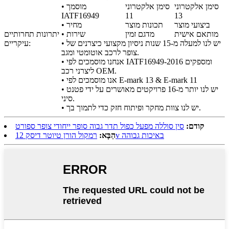
סימן אלקטרוני
סימן אלקטרוני
• מוסמך
IATF16949
11
13
ביצועי מוצר
תכונות מוצר
• מחיר
מותאם אישית
מדגם זמין
• שירות
יתרונות תחרותיים
• יש לנו למעלה מ-15 שנות ניסיון מקצועי כיצרנים של
עיקריים:
צופר לרכב אוטומטי ומגב.
• אנחנו מוסמכים לפי IATF16949-2016 ומספקים
ליצרני רכב OEM.
• אנו מוסמכים לפי E-mark 13 & E-mark 11
• יש לנו יותר מ-16 פרויקטים מאושרים על ידי פטנט
סיני.
• יש לנו צוות מחקר ופיתוח חזק כדי לתמוך בך.
קודם:
סין סוללה מפעל כפול תדר גבוה סופר ייחודי צופר ספורט
רמקול הורן טיוטר דיסק 12v באיכות גבוהה
הַבָּא: