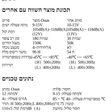
תכונת מוצר השווה עם אחרים
מותג אחר
מוצר Osun
פריט
10-15V
9-15V
מתח פעולה ישים
105dB(A)~118dB(A)
105dB(A) ~ 118dB(A)
רמת קול
(12V)
(13V)
30 שניות
180 שניות
זמן רב צופר
50K
150K
מעגל החיים
לא
ליחידות<4A
מבצע נוכחי
54 ח
96 H
משך ריסוס מלח:
עמידות בטמפרטורה
-45℃ ~~ +85℃
-40℃ ~~ +65℃
（H）500±20Hz
（H）500±30Hz
תדירות
（L）400±20Hz
（L）400±30Hz
נתונים טכניים
חומר: פלדה
מותג: Osun
מתח פעולה: 9-15V
מתח: 12V
זרם פעולה: ≤4A
טמפרטורת פעולה: -40 ℃ ~ 85 ℃
קוטר: 75 מ"מ
תדר: H 500±20Hz;L 400±20Hz
חומר סליל: נחושת
רמת קול: 110±5dB（A)