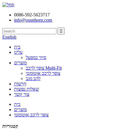
0086-592-5623717
info@osunhorn.com
English
בית
עלינו
סיור במפעל
מוצרים
צופר לרכב Multi-Fit
צופר לרכב אוטומטי
להב מגב
חֲדָשׁוֹת
שאלות נפוצות
צור קשר
בית
מוצרים
צופר לרכב אוטומטי
קטגוריות